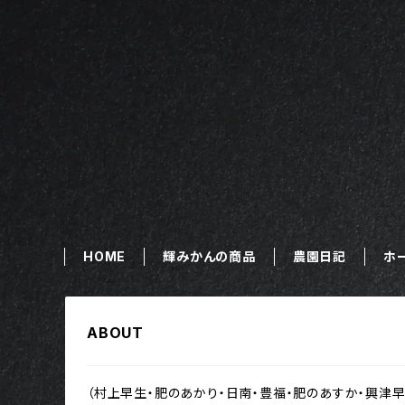
HOME
輝みかんの商品
農園日記
ホ
ABOUT
（村上早生・肥のあかり・日南・豊福・肥のあすか・興津早